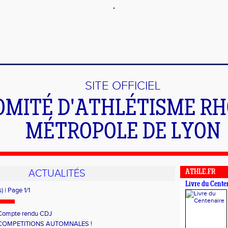
SITE OFFICIEL
OMITÉ D'ATHLÉTISME R
MÉTROPOLE DE LYON
ACTUALITÉS
ATHLE.FR
Livre du Cente
) | Page 1/1
Compte rendu CDJ
COMPETITIONS AUTOMNALES !