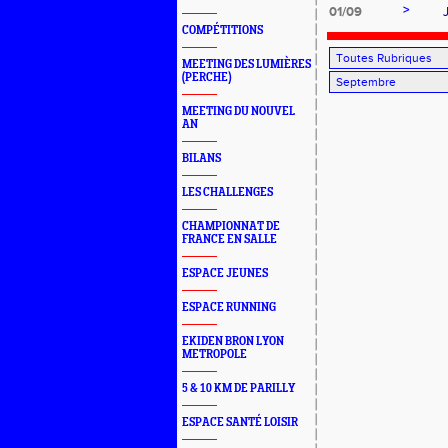
>
01/09
COMPÉTITIONS
MEETING DES LUMIÈRES
(PERCHE)
MEETING DU NOUVEL
AN
BILANS
LES CHALLENGES
CHAMPIONNAT DE
FRANCE EN SALLE
ESPACE JEUNES
ESPACE RUNNING
EKIDEN BRON LYON
METROPOLE
5 & 10 KM DE PARILLY
ESPACE SANTÉ LOISIR