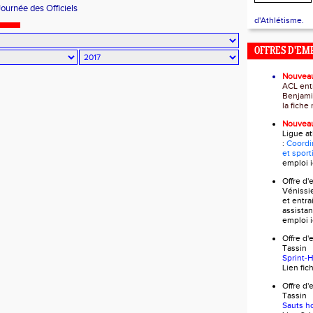
Journée des Officiels
d'Athlétisme.
OFFRES D'EM
Nouvea
ACL ent
Benjami
la fich
Nouvea
Ligue a
:
Coordi
et sport
emploi
i
Offre d
Vénissi
et entra
assistan
emploi
i
Offre 
Tass
Sprint-
Lien fi
Offre 
Tass
Sauts h