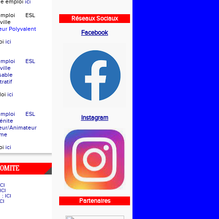
che emploi
ici
d'emploi ESL
Réseaux Sociaux
eville
eur Polyvalent
Facebook
oi
ici
d'emploi ESL
eville
sable
ratif
loi
ici
d'emploi ESL
Instagram
e Bénite
eur/Animateur
sme
oi
ici
COMITE
ICI
ICI
g :
ICI
Partenaires
ICI