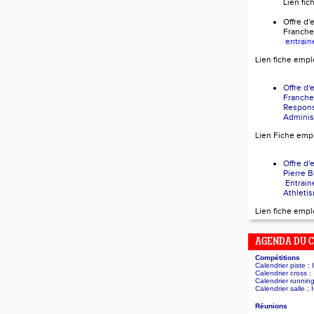
Lien fi
Offre 
Franch
entrain
Lien fiche empl
Offre 
Franch
Respon
Administ
Lien Fiche emp
Offre 
Pierr
Entrain
Athleti
Lien fiche empl
AGENDA DU 
Compétitions
Calendrier piste :
Calendrier cross :
Calendrier runnin
Calendrier salle :
Réunions