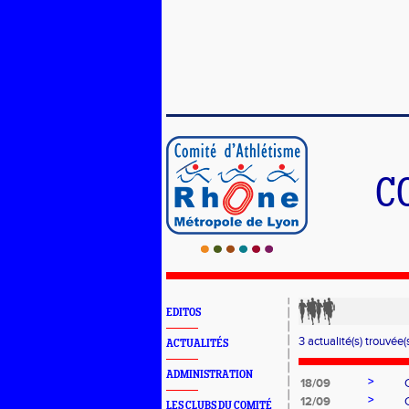
C
EDITOS
3 actualité(s) trouvée(s
ACTUALITÉS
ADMINISTRATION
>
18/09
>
12/09
LES CLUBS DU COMITÉ