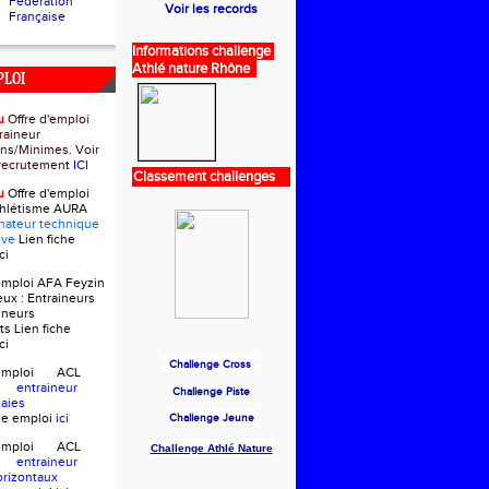
Fédération
Voir les records
Française
Informations challenge
Athlé nature Rhône
PLOI
u
Offre d'emploi
raineur
ns/Minimes. Voir
e recrutement
ICI
Classement challenges
u
Offre d'emploi
thlétisme AURA
nateur technique
ive
Lien fiche
ci
'emploi AFA Feyzin
eux :
Entraineurs
ineurs
ts
Lien fiche
ci
C
Challenge Cross
d'emploi ACL
in
entraineur
Challenge Piste
Haies
che emploi
ici
Challenge Jeune
d'emploi ACL
Challenge Athlé Nature
in
entraineur
orizontaux