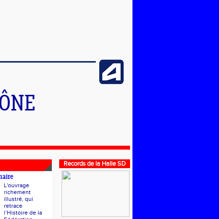
HÔNE
Records de la Halle SD
naire
L'ouvrage
richement
illustré, qui
retrace
l’Histoire de la