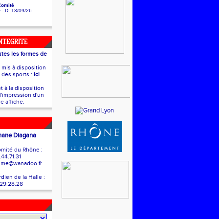
Comité
y
: D. 13/09/26
INTEGRITE
utes les formes de
t mis à disposition
e des sports :
ici
t à la disposition
l'impression d'un
e affiche.
hane Diagana
mité du Rhône :
.44.71.31
isme@wanadoo.fr
ien de la Halle :
.29.28.28