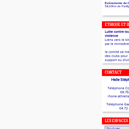
Evénements du 
5&10Km de Parill
ETHIQUE ET 
Lutte contre to
violence
Liens vers le ki
par le ministèr
le comité se me
des clubs pour 
support ou d'un
CONTACT
Halle Stép
Téléphone Co
09.75
rhone.athlet
Téléphone Gard
04.72
LES ESPACES