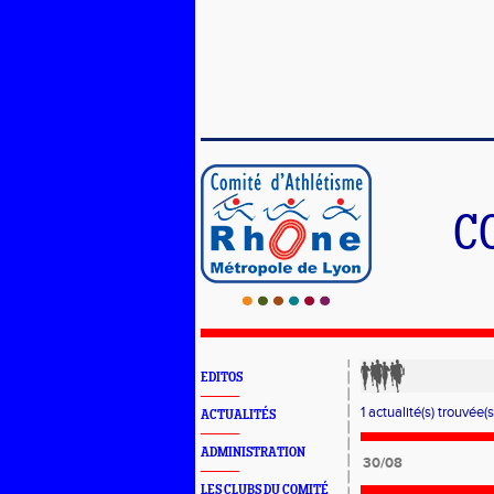
C
EDITOS
1 actualité(s) trouvée(s
ACTUALITÉS
ADMINISTRATION
30/08
LES CLUBS DU COMITÉ