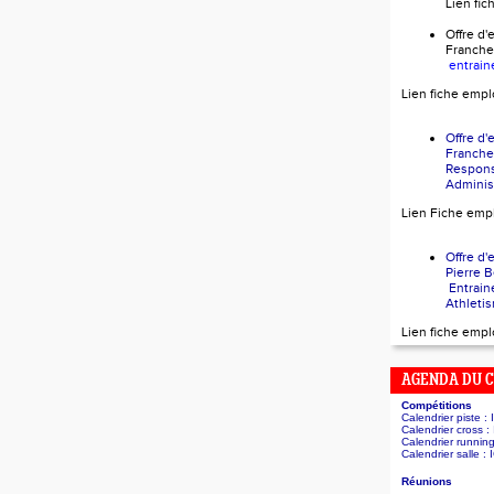
Lien fi
Offre 
Franch
entrain
Lien fiche empl
Offre 
Franch
Respon
Administ
Lien Fiche emp
Offre 
Pierr
Entrain
Athleti
Lien fiche empl
AGENDA DU 
Compétitions
Calendrier piste :
Calendrier cross :
Calendrier runnin
Calendrier salle :
Réunions