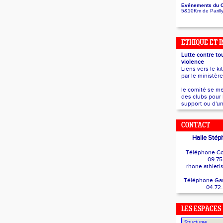
Evénements du 
5&10Km de Parill
ETHIQUE ET 
Lutte contre to
violence
Liens vers le ki
par le ministèr
le comité se me
des clubs pour 
support ou d'un
CONTACT
Halle Stép
Téléphone Co
09.75
rhone.athlet
Téléphone Gard
04.72
LES ESPACES