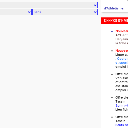
d'Athlétisme.
OFFRES D'EM
Nouvea
ACL ent
Benjami
la fich
Nouvea
Ligue a
:
Coordi
et sport
emploi
i
Offre d
Vénissi
et entra
assistan
emploi
i
Offre 
Tass
Sprint-
Lien fi
Offre 
Tass
Sauts h