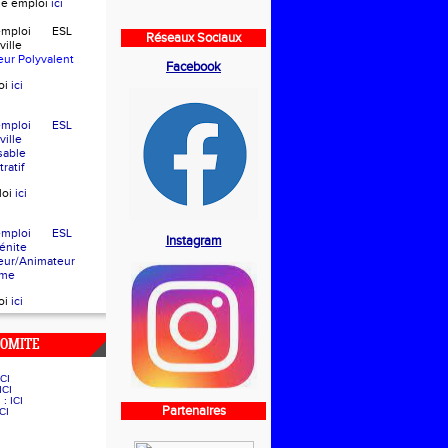
che emploi
ici
d'emploi ESL
Réseaux Sociaux
eville
eur Polyvalent
Facebook
oi
ici
d'emploi ESL
eville
sable
ratif
loi
ici
d'emploi ESL
Instagram
e Bénite
eur/Animateur
sme
oi
ici
COMITE
ICI
ICI
g :
ICI
Partenaires
ICI