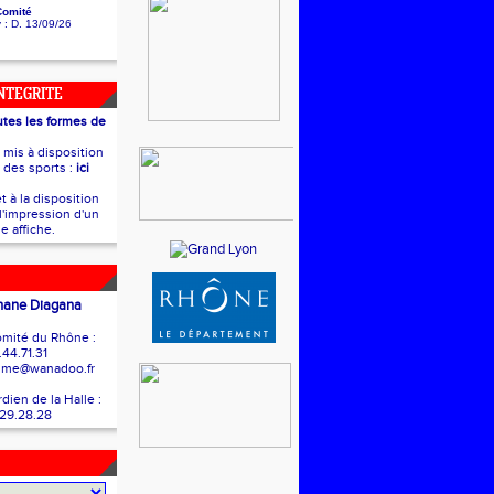
Comité
y
: D. 13/09/26
INTEGRITE
utes les formes de
t mis à disposition
e des sports :
ici
t à la disposition
l'impression d'un
e affiche.
hane Diagana
mité du Rhône :
.44.71.31
isme@wanadoo.fr
ien de la Halle :
.29.28.28