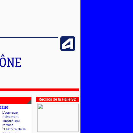
HÔNE
Records de la Halle SD
naire
L'ouvrage
richement
illustré, qui
retrace
l’Histoire de la