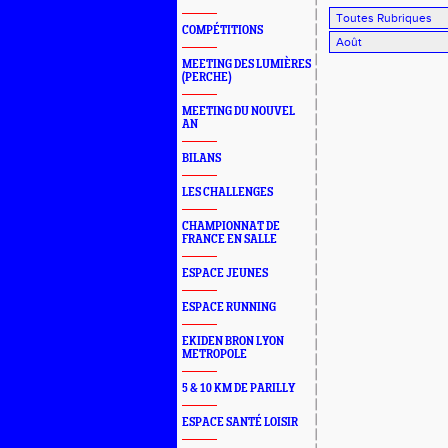
COMPÉTITIONS
MEETING DES LUMIÈRES
(PERCHE)
MEETING DU NOUVEL
AN
BILANS
LES CHALLENGES
CHAMPIONNAT DE
FRANCE EN SALLE
ESPACE JEUNES
ESPACE RUNNING
EKIDEN BRON LYON
METROPOLE
5 & 10 KM DE PARILLY
ESPACE SANTÉ LOISIR