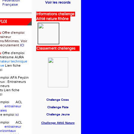
Fédération
Voir les records
Française
Informations challenge
Athlé nature Rhône
PLOI
u
Offre d'emploi
raineur
ns/Minimes. Voir
e recrutement
ICI
Classement challenges
u
Offre d'emploi
thlétisme AURA
nateur technique
ive
Lien fiche
ci
'emploi AFA Feyzin
eux :
Entraineurs
ineurs
ts
Lien fiche
ci
C
Challenge Cross
d'emploi ACL
in
entraineur
Challenge Piste
Haies
che emploi
ici
Challenge Jeune
d'emploi ACL
Challenge Athlé Nature
in
entraineur
orizontaux