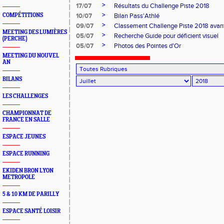
>
17/07
Résultats du Challenge Piste 2018
>
COMPÉTITIONS
10/07
Bilan Pass'Athlé
>
09/07
Classement Challenge Piste 2018 avant
MEETING DES LUMIÈRES
>
05/07
Recherche Guide pour déficient visuel
(PERCHE)
>
05/07
Photos des Pointes d'Or
MEETING DU NOUVEL
AN
BILANS
LES CHALLENGES
CHAMPIONNAT DE
FRANCE EN SALLE
ESPACE JEUNES
ESPACE RUNNING
EKIDEN BRON LYON
METROPOLE
5 & 10 KM DE PARILLY
ESPACE SANTÉ LOISIR