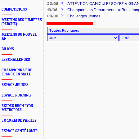
>
20/06
ATTENTION CANICULE ! SOYEZ VIGILA
MAINTENUES !
>
COMPÉTITIONS
19/06
Championnats Départmentaux Benjamin(
>
09/06
Challenges Jeunes
MEETING DES LUMIÈRES
(PERCHE)
MEETING DU NOUVEL
AN
BILANS
LES CHALLENGES
CHAMPIONNAT DE
FRANCE EN SALLE
ESPACE JEUNES
ESPACE RUNNING
EKIDEN BRON LYON
METROPOLE
5 & 10 KM DE PARILLY
ESPACE SANTÉ LOISIR