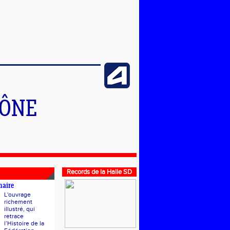
HÔNE
Records de la Halle SD
naire
L'ouvrage
richement
illustré, qui
retrace
l’Histoire de la