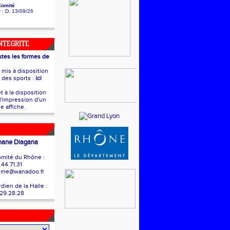
Comité
y
: D. 13/09/26
INTEGRITE
utes les formes de
t mis à disposition
e des sports :
ici
t à la disposition
l'impression d'un
e affiche.
hane Diagana
mité du Rhône :
.44.71.31
isme@wanadoo.fr
ien de la Halle :
.29.28.28