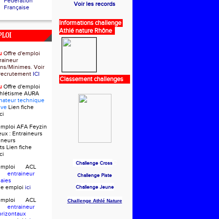
Fédération
Voir les records
Française
Informations challenge
Athlé nature Rhône
PLOI
u
Offre d'emploi
raineur
ns/Minimes. Voir
e recrutement
ICI
Classement challenges
u
Offre d'emploi
thlétisme AURA
nateur technique
ive
Lien fiche
ci
'emploi AFA Feyzin
eux :
Entraineurs
ineurs
ts
Lien fiche
ci
C
Challenge Cross
d'emploi ACL
in
entraineur
Challenge Piste
Haies
che emploi
ici
Challenge Jeune
d'emploi ACL
Challenge Athlé Nature
in
entraineur
orizontaux