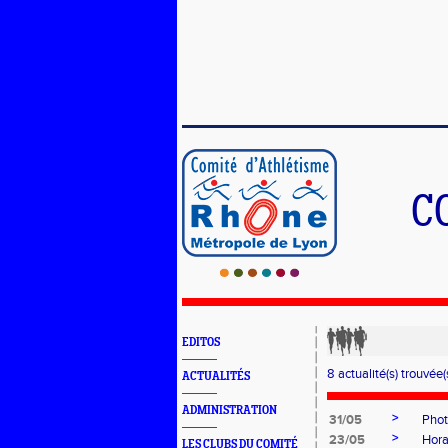
C
EDITOS
8 actualité(s) trouvée(s
ACTUALITÉS
ADMINISTRATION
>
31/05
Phot
>
23/05
Hora
LES CLUBS DU COMITÉ