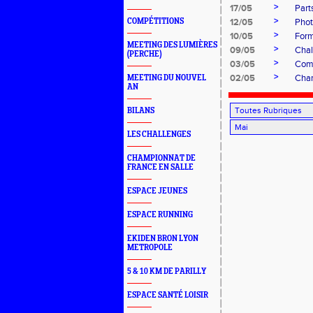
>
17/05
Part
>
COMPÉTITIONS
12/05
Phot
>
10/05
Form
MEETING DES LUMIÈRES
>
09/05
Chal
(PERCHE)
>
03/05
Com
>
02/05
Cham
MEETING DU NOUVEL
AN
BILANS
LES CHALLENGES
CHAMPIONNAT DE
FRANCE EN SALLE
ESPACE JEUNES
ESPACE RUNNING
EKIDEN BRON LYON
METROPOLE
5 & 10 KM DE PARILLY
ESPACE SANTÉ LOISIR