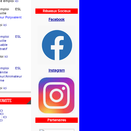
che emploi
ici
d'emploi ESL
Réseaux Sociaux
eville
eur Polyvalent
Facebook
oi
ici
d'emploi ESL
eville
sable
ratif
loi
ici
d'emploi ESL
Instagram
e Bénite
eur/Animateur
sme
oi
ici
COMITE
ICI
ICI
g :
ICI
Partenaires
ICI