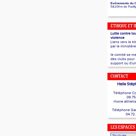
Evénements du 
5&10Km de Parill
ETHIQUE ET 
Lutte contre to
violence
Liens vers le ki
par le ministèr
le comité se me
des clubs pour 
support ou d'un
CONTACT
Halle Stép
Téléphone Co
09.75
rhone.athlet
Téléphone Gard
04.72
LES ESPACES