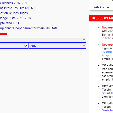
s licences 2017-2018
d'Athlétisme.
os Interclubs Elite N1 - N2
ation Jeunes Juges
lenge Piste 2016-2017
OFFRES D'EM
pte rendu CDJ
Nouvea
pionnats Départementaux 1ers résultats
ACL ent
Benjami
la fich
Nouvea
Ligue a
:
Coordi
et sport
emploi
i
Offre d
Vénissi
et entra
assistan
emploi
i
Offre 
Tass
Sprint-
Lien fi
Offre 
Tass
Sauts h