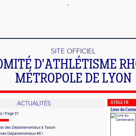
SITE OFFICIEL
OMITÉ D'ATHLÉTISME R
MÉTROPOLE DE LYON
ACTUALITÉS
ATHLE.FR
Livre du Cente
) | Page 1/1
os des Départementaux à Tassin
ires Départementaux MI !