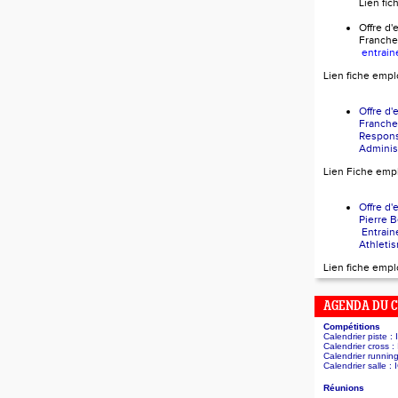
Lien fi
Offre 
Franch
entrain
Lien fiche empl
Offre 
Franch
Respon
Administ
Lien Fiche emp
Offre 
Pierr
Entrain
Athleti
Lien fiche empl
AGENDA DU 
Compétitions
Calendrier piste :
Calendrier cross :
Calendrier runnin
Calendrier salle :
Réunions