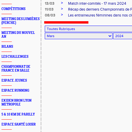
>
13/03
Match inter-comités - 17 mars 2024
>
COMPÉTITIONS
11/03
Récap des derniers Championnats de 
>
08/03
Les entraineures féminines dans nos cl
MEETING DES LUMIÈRES
(PERCHE)
MEETING DU NOUVEL
AN
BILANS
LES CHALLENGES
CHAMPIONNAT DE
FRANCE EN SALLE
ESPACE JEUNES
ESPACE RUNNING
EKIDEN BRON LYON
METROPOLE
5 & 10 KM DE PARILLY
ESPACE SANTÉ LOISIR