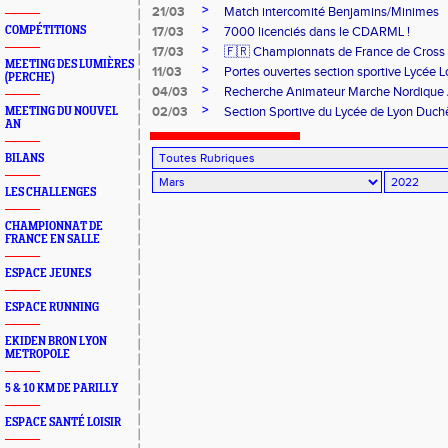
>
21/03
Match intercomité Benjamins/Minimes
>
COMPÉTITIONS
17/03
7000 licenciés dans le CDARML !
>
17/03
🇫🇷 Championnats de France de Cross
MEETING DES LUMIÈRES
>
11/03
Portes ouvertes section sportive Lycée 
(PERCHE)
>
04/03
Recherche Animateur Marche Nordique A
>
02/03
Section Sportive du Lycée de Lyon Duch
MEETING DU NOUVEL
AN
BILANS
LES CHALLENGES
CHAMPIONNAT DE
FRANCE EN SALLE
ESPACE JEUNES
ESPACE RUNNING
EKIDEN BRON LYON
METROPOLE
5 & 10 KM DE PARILLY
ESPACE SANTÉ LOISIR