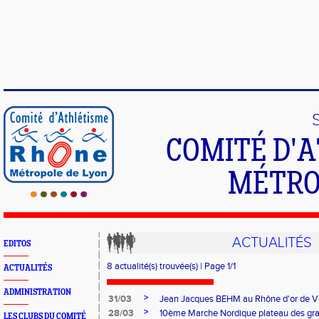
COMITÉ D'
MÉTRO
ACTUALITÉS
EDITOS
8 actualité(s) trouvée(s) | Page 1/1
ACTUALITÉS
ADMINISTRATION
>
31/03
Jean Jacques BEHM au Rhône d'or de 
>
28/03
10ème Marche Nordique plateau des gra
LES CLUBS DU COMITÉ