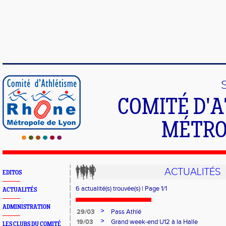
COMITÉ D'
MÉTRO
ACTUALITÉS
EDITOS
6 actualité(s) trouvée(s) | Page 1/1
ACTUALITÉS
ADMINISTRATION
>
29/03
Pass Athlé
>
19/03
Grand week-end U12 à la Halle
LES CLUBS DU COMITÉ