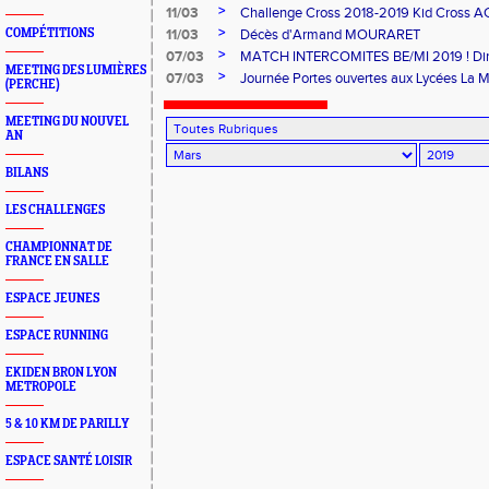
>
11/03
Challenge Cross 2018-2019 Kid Cross A
>
COMPÉTITIONS
11/03
Décès d'Armand MOURARET
>
07/03
MATCH INTERCOMITES BE/MI 2019 ! Di
MEETING DES LUMIÈRES
>
07/03
Journée Portes ouvertes aux Lycées La M
(PERCHE)
MEETING DU NOUVEL
AN
BILANS
LES CHALLENGES
CHAMPIONNAT DE
FRANCE EN SALLE
ESPACE JEUNES
ESPACE RUNNING
EKIDEN BRON LYON
METROPOLE
5 & 10 KM DE PARILLY
ESPACE SANTÉ LOISIR