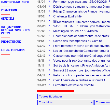
>
13/04
Formation juge assistant - 25/04/2026- 
HAUT NIVEAU - SUIVI
>
08/04
Déplacement à Lausanne : meeting Dia
Olympique
FORMATION
>
13/03
Récap Championnats de France hivernau
>
11/02
Challenge Egal'athlé
OFFICIELS
>
21/01
🆕 Meeting des Lumières : nouveau meetin
>
06/01
SAVE THE DATE : Ekiden Lyon Métropole 
INFORMATIONS
28/03/26
GÉNÉRALES POUR LES
>
15/12
Meeting du Nouvel an : 04/01/26
CLUBS
>
15/12
Championnats départementaux de cross : 
>
11/12
Soirée des récompenses du Comité
PHOTOTHEQUE
>
02/12
Entrainements marche athlétique ouverts 
>
LIENS / CONTACTS
02/12
Les soirées perche du Comité de retour à l
>
02/12
Classement intermédiaire Challenge Ath
>
19/11
Votez pour la représentante des entrain
>
17/11
Soirée de lancement Filière Ambition At
>
17/11
Samedi 22 novembre : journée des offici
>
04/11
Retour sur la coupe de France des spécial
>
24/09
C'est l'heure de la rentrée au Comité !
>
23/07
Fermeture estivale du Comité