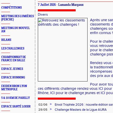
7 Juillet 2026 -
Lamanda Margaux
COMPÉTITIONS
Divers
MEETING DES LUMIÈRES
(PERCHE)
Après une sai
classements dé
MEETING DU NOUVEL
challenges son
AN
enfin connus 
BILANS
Pour le chall
vous retrouve
LES CHALLENGES
pour le chall
challenge pis
CHAMPIONNAT DE
FRANCE EN SALLE
Rendez-vous 
la traditionne
ESPACE JEUNES
récompenses d
des prix aux di
ESPACE RUNNING
Pour avoir tou
EKIDEN BRON LYON
ces différents challenge rendez-vous
ICI
pour 
METROPOLE
Rhône,
ICI
pour le challenge jeunes et
ICI
pour
5 & 10 KM DE PARILLY
>
02/06
Envol Trophée 2026 : nouvelle édition sam
ESPACE SANTÉ LOISIR
>
29/05
Challenge Masters de la Ligue AURA