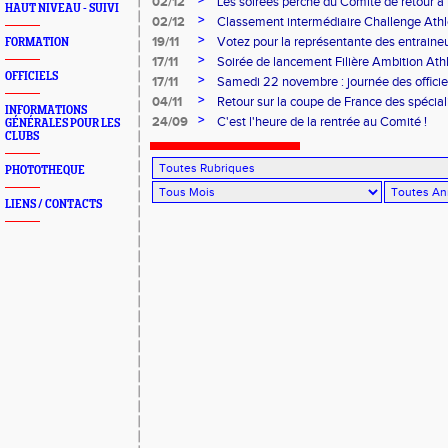
>
02/12
Les soirées perche du Comité de retour à l
HAUT NIVEAU - SUIVI
>
02/12
Classement intermédiaire Challenge Ath
>
19/11
Votez pour la représentante des entrain
FORMATION
>
17/11
Soirée de lancement Filière Ambition At
OFFICIELS
>
17/11
Samedi 22 novembre : journée des offici
>
04/11
Retour sur la coupe de France des spécial
INFORMATIONS
>
24/09
C'est l'heure de la rentrée au Comité !
GÉNÉRALES POUR LES
CLUBS
PHOTOTHEQUE
LIENS / CONTACTS