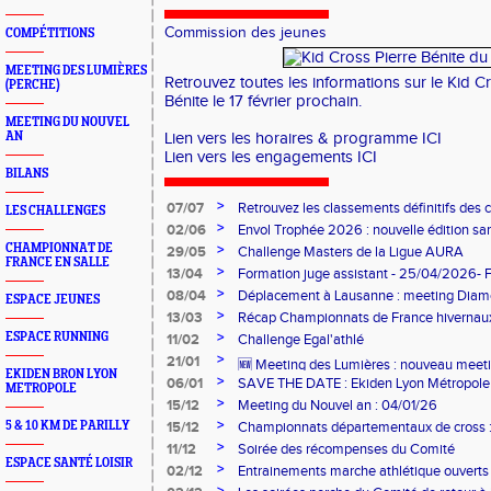
Commission des jeunes
COMPÉTITIONS
MEETING DES LUMIÈRES
Retrouvez toutes les informations sur le Kid C
(PERCHE)
Bénite le 17 février prochain.
MEETING DU NOUVEL
AN
Lien vers les horaires & programme
ICI
Lien vers les engagements
ICI
BILANS
>
07/07
Retrouvez les classements définitifs des c
LES CHALLENGES
>
02/06
Envol Trophée 2026 : nouvelle édition sam
CHAMPIONNAT DE
>
29/05
Challenge Masters de la Ligue AURA
FRANCE EN SALLE
>
13/04
Formation juge assistant - 25/04/2026- 
>
08/04
Déplacement à Lausanne : meeting Dia
ESPACE JEUNES
Olympique
>
13/03
Récap Championnats de France hivernau
>
ESPACE RUNNING
11/02
Challenge Egal'athlé
>
21/01
🆕 Meeting des Lumières : nouveau meetin
EKIDEN BRON LYON
>
06/01
SAVE THE DATE : Ekiden Lyon Métropole 
METROPOLE
28/03/26
>
15/12
Meeting du Nouvel an : 04/01/26
>
5 & 10 KM DE PARILLY
15/12
Championnats départementaux de cross : 
>
11/12
Soirée des récompenses du Comité
ESPACE SANTÉ LOISIR
>
02/12
Entrainements marche athlétique ouverts 