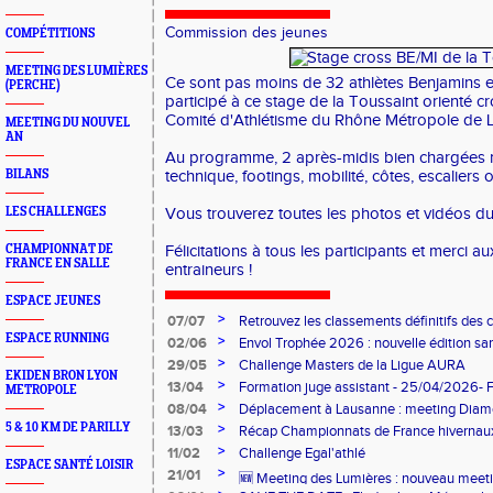
Commission des jeunes
COMPÉTITIONS
MEETING DES LUMIÈRES
Ce sont pas moins de 32 athlètes Benjamins e
(PERCHE)
participé à ce stage de la Toussaint orienté cr
Comité d'Athlétisme du Rhône Métropole de 
MEETING DU NOUVEL
AN
Au programme, 2 après-midis bien chargées 
BILANS
technique, footings, mobilité, côtes, escaliers 
LES CHALLENGES
Vous trouverez toutes les photos et vidéos d
CHAMPIONNAT DE
Félicitations à tous les participants et merci a
FRANCE EN SALLE
entraineurs !
ESPACE JEUNES
>
07/07
Retrouvez les classements définitifs des c
ESPACE RUNNING
>
02/06
Envol Trophée 2026 : nouvelle édition sam
>
29/05
Challenge Masters de la Ligue AURA
EKIDEN BRON LYON
>
13/04
Formation juge assistant - 25/04/2026- 
METROPOLE
>
08/04
Déplacement à Lausanne : meeting Dia
Olympique
5 & 10 KM DE PARILLY
>
13/03
Récap Championnats de France hivernau
>
11/02
Challenge Egal'athlé
ESPACE SANTÉ LOISIR
>
21/01
🆕 Meeting des Lumières : nouveau meetin