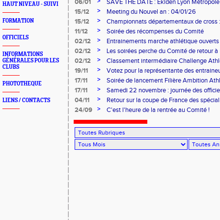
>
06/01
SAVE THE DATE : Ekiden Lyon Métropole 
HAUT NIVEAU - SUIVI
28/03/26
>
15/12
Meeting du Nouvel an : 04/01/26
>
FORMATION
15/12
Championnats départementaux de cross : 
>
11/12
Soirée des récompenses du Comité
OFFICIELS
>
02/12
Entrainements marche athlétique ouverts 
>
02/12
Les soirées perche du Comité de retour à l
INFORMATIONS
>
02/12
Classement intermédiaire Challenge Ath
GÉNÉRALES POUR LES
CLUBS
>
19/11
Votez pour la représentante des entrain
>
17/11
Soirée de lancement Filière Ambition At
PHOTOTHEQUE
>
17/11
Samedi 22 novembre : journée des offici
>
04/11
Retour sur la coupe de France des spécial
LIENS / CONTACTS
>
24/09
C'est l'heure de la rentrée au Comité !