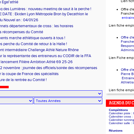
Lien fi
 Egal'athlé
g des Lumières : nouveau meeting de saut à la perche !
Offre 
Franch
DATE : Ekiden Lyon Métropole Bron by Decathlon le
entrain
6
u Nouvel an : 04/01/26
Lien fiche empl
ats départementaux de cross : les horaires
es récompenses du Comité
Offre 
ents marche athlétique ouverts à tous !
Franch
es perche du Comité de retour à la Halle !
Respon
t intermédiaire Challenge Athlé Nature Rhône
Administ
r la représentante des entraineurs au CODIR de la FFA
Lien Fiche emp
 lancement Filière Ambition Athlé 69 25-26
 novembre : journée des officiels/soirée des récompenses
Offre 
r la coupe de France des spécialités
Pierr
Entrain
ure de la rentrée au Comité !
Athleti
Lien fiche empl
AGENDA DU 
Compétitions
Calendrier piste :
Calendrier cross :
Calendrier runnin
Calendrier salle :
Réunions