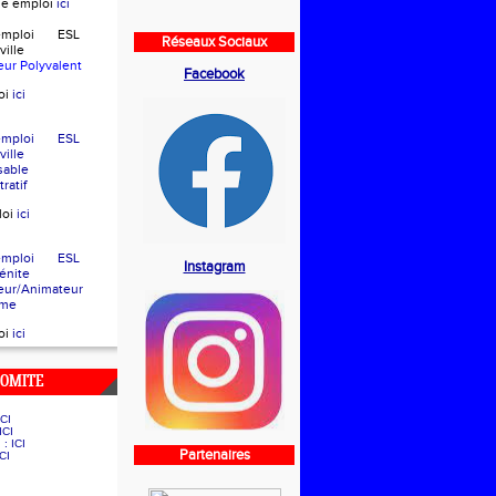
che emploi
ici
d'emploi ESL
Réseaux Sociaux
eville
eur Polyvalent
Facebook
oi
ici
d'emploi ESL
eville
sable
ratif
loi
ici
d'emploi ESL
Instagram
e Bénite
eur/Animateur
sme
oi
ici
COMITE
ICI
ICI
g :
ICI
Partenaires
ICI