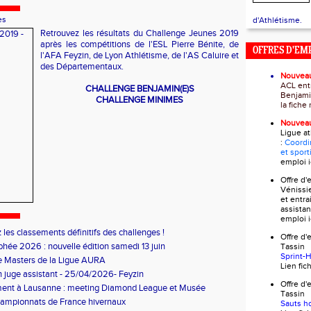
es
d'Athlétisme.
Retrouvez les résultats du Challenge Jeunes 2019
après les compétitions de l'ESL Pierre Bénite, de
OFFRES D'EM
l'AFA Feyzin, de Lyon Athlétisme, de l'AS Caluire et
des Départementaux.
Nouvea
ACL ent
CHALLENGE BENJAMIN(E)S
Benjami
CHALLENGE MINIMES
la fich
Nouvea
Ligue a
:
Coordi
et sport
emploi
i
Offre d
Vénissi
et entra
assistan
emploi
i
 les classements définitifs des challenges !
Offre 
phée 2026 : nouvelle édition samedi 13 juin
Tass
Sprint-
e Masters de la Ligue AURA
Lien fi
 juge assistant - 25/04/2026- Feyzin
Offre 
ent à Lausanne : meeting Diamond League et Musée
Tass
ue
ampionnats de France hivernaux
Sauts h