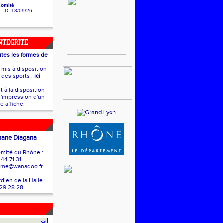
Comité
y
: D. 13/09/26
INTEGRITE
utes les formes de
t mis à disposition
e des sports :
ici
t à la disposition
l'impression d'un
e affiche.
hane Diagana
mité du Rhône :
.44.71.31
isme@wanadoo.fr
ien de la Halle :
.29.28.28