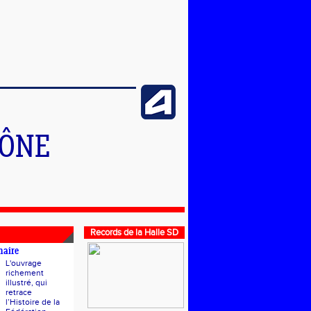
HÔNE
Records de la Halle SD
naire
L'ouvrage
richement
illustré, qui
retrace
l’Histoire de la