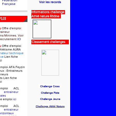
Fédération
Voir les records
Française
Informations challenge
Athlé nature Rhône
PLOI
u
Offre d'emploi
raineur
ns/Minimes. Voir
e recrutement
ICI
Classement challenges
u
Offre d'emploi
thlétisme AURA
nateur technique
ive
Lien fiche
ci
'emploi AFA Feyzin
eux :
Entraineurs
ineurs
ts
Lien fiche
ci
C
Challenge Cross
d'emploi ACL
in
entraineur
Challenge Piste
Haies
che emploi
ici
Challenge Jeune
d'emploi ACL
Challenge Athlé Nature
in
entraineur
orizontaux