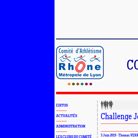
C
EDITOS
Challenge J
ACTUALITÉS
ADMINISTRATION
3 Juin 2019 - Thomas VER
LES CLUBS DU COMITÉ