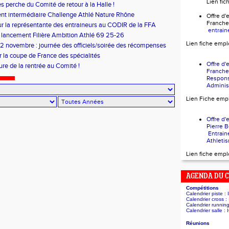
Lien fi
es perche du Comité de retour à la Halle !
t intermédiaire Challenge Athlé Nature Rhône
Offre 
Franch
r la représentante des entraineurs au CODIR de la FFA
entrain
 lancement Filière Ambition Athlé 69 25-26
Lien fiche empl
 novembre : journée des officiels/soirée des récompenses
r la coupe de France des spécialités
Offre 
ure de la rentrée au Comité !
Franch
Respon
Administ
Lien Fiche emp
Offre 
Pierr
Entrain
Athleti
Lien fiche empl
AGENDA DU 
Compétitions
Calendrier piste :
Calendrier cross :
Calendrier runnin
Calendrier salle :
Réunions