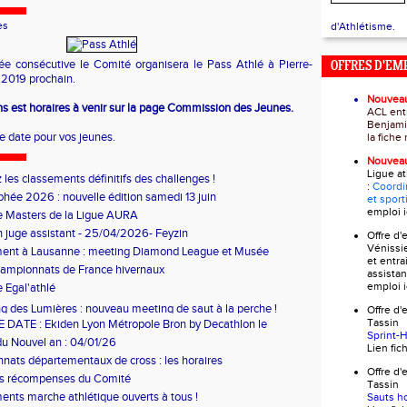
es
d'Athlétisme.
e consécutive le Comité organisera le Pass Athlé à Pierre-
OFFRES D'EM
i 2019 prochain.
Nouvea
ns est horaires à venir sur la page Commission des Jeunes.
ACL ent
Benjami
te date pour vos jeunes.
la fich
Nouvea
Ligue a
 les classements définitifs des challenges !
:
Coordi
phée 2026 : nouvelle édition samedi 13 juin
et sport
emploi
i
e Masters de la Ligue AURA
 juge assistant - 25/04/2026- Feyzin
Offre d
Vénissi
ent à Lausanne : meeting Diamond League et Musée
et entra
ue
ampionnats de France hivernaux
assistan
emploi
i
 Egal'athlé
g des Lumières : nouveau meeting de saut à la perche !
Offre 
Tass
DATE : Ekiden Lyon Métropole Bron by Decathlon le
Sprint-
6
u Nouvel an : 04/01/26
Lien fi
ats départementaux de cross : les horaires
Offre 
es récompenses du Comité
Tass
ents marche athlétique ouverts à tous !
Sauts h