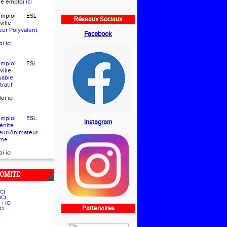
che emploi
ici
d'emploi ESL
Réseaux Sociaux
eville
eur Polyvalent
Facebook
oi
ici
d'emploi ESL
eville
sable
ratif
loi
ici
d'emploi ESL
Instagram
e Bénite
eur/Animateur
sme
oi
ici
COMITE
ICI
ICI
g :
ICI
Partenaires
ICI