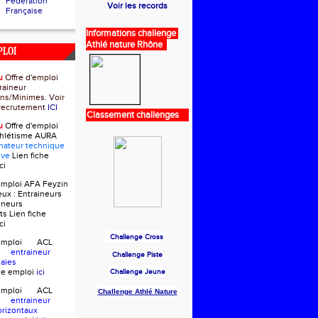
Fédération
Voir les records
Française
Informations challenge
Athlé nature Rhône
PLOI
u
Offre d'emploi
raineur
ns/Minimes. Voir
e recrutement
ICI
Classement challenges
u
Offre d'emploi
thlétisme AURA
nateur technique
ive
Lien fiche
ci
'emploi AFA Feyzin
eux :
Entraineurs
ineurs
ts
Lien fiche
ci
C
Challenge Cross
d'emploi ACL
in
entraineur
Challenge Piste
Haies
che emploi
ici
Challenge Jeune
d'emploi ACL
Challenge Athlé Nature
in
entraineur
orizontaux