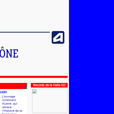
HÔNE
Records de la Halle SD
naire
L'ouvrage
richement
illustré, qui
retrace
l’Histoire de la