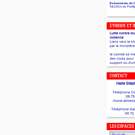
Evénements du 
5&10Km de Parill
ETHIQUE ET 
Lutte contre to
violence
Liens vers le ki
par le ministèr
le comité se me
des clubs pour 
support ou d'un
CONTACT
Halle Stép
Téléphone Co
09.75
rhone.athlet
Téléphone Gard
04.72
LES ESPACES