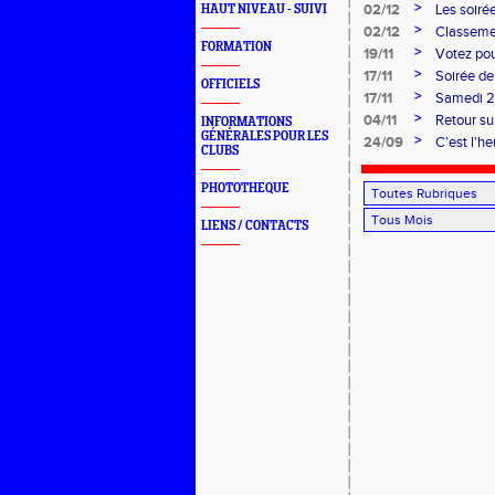
>
02/12
Les soiré
HAUT NIVEAU - SUIVI
>
02/12
Classemen
FORMATION
>
19/11
Votez pou
>
17/11
Soirée de
OFFICIELS
>
17/11
Samedi 22
>
04/11
Retour su
INFORMATIONS
GÉNÉRALES POUR LES
>
24/09
C'est l'he
CLUBS
PHOTOTHEQUE
LIENS / CONTACTS