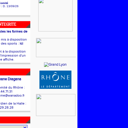
Comité
y
: D. 13/09/26
INTEGRITE
utes les formes de
t mis à disposition
e des sports :
ici
t à la disposition
l'impression d'un
e affiche.
hane Diagana
mité du Rhône :
.44.71.31
isme@wanadoo.fr
ien de la Halle :
.29.28.28