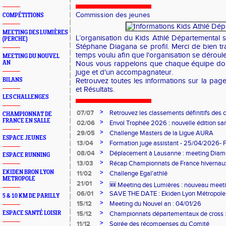
Commission des jeunes
COMPÉTITIONS
MEETING DES LUMIÈRES
L’organisation du Kids Athlé Départemental 
(PERCHE)
Stéphane Diagana se profil. Merci de bien t
temps voulu afin que l'organisation se déroul
MEETING DU NOUVEL
AN
Nous vous rappelons que chaque équipe doi
juge et d'un accompagnateur.
BILANS
Retrouvez toutes les informations sur la pag
et Résultats.
LES CHALLENGES
>
07/07
Retrouvez les classements définitifs des c
CHAMPIONNAT DE
FRANCE EN SALLE
>
02/06
Envol Trophée 2026 : nouvelle édition sam
>
29/05
Challenge Masters de la Ligue AURA
ESPACE JEUNES
>
13/04
Formation juge assistant - 25/04/2026- 
>
08/04
Déplacement à Lausanne : meeting Dia
ESPACE RUNNING
Olympique
>
13/03
Récap Championnats de France hivernau
>
EKIDEN BRON LYON
11/02
Challenge Egal'athlé
METROPOLE
>
21/01
🆕 Meeting des Lumières : nouveau meetin
>
06/01
SAVE THE DATE : Ekiden Lyon Métropole 
5 & 10 KM DE PARILLY
28/03/26
>
15/12
Meeting du Nouvel an : 04/01/26
>
ESPACE SANTÉ LOISIR
15/12
Championnats départementaux de cross : 
>
11/12
Soirée des récompenses du Comité