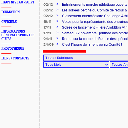
HAUT NIVEAU - SUIVI
>
02/12
Entrainements marche athlétique ouverts 
>
02/12
Les soirées perche du Comité de retour à l
FORMATION
>
02/12
Classement intermédiaire Challenge Ath
>
19/11
Votez pour la représentante des entrain
OFFICIELS
>
17/11
Soirée de lancement Filière Ambition At
INFORMATIONS
>
17/11
Samedi 22 novembre : journée des offici
GÉNÉRALES POUR LES
>
04/11
Retour sur la coupe de France des spécial
CLUBS
>
24/09
C'est l'heure de la rentrée au Comité !
PHOTOTHEQUE
LIENS / CONTACTS