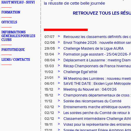
HAUT NIVEAU - SUIVI
la réussite de cette belle journée
FORMATION
RETROUVEZ TOUS LES RÉSU
OFFICIELS
INFORMATIONS
>
GÉNÉRALES POUR LES
07/07
Retrouvez les classements définitifs des c
CLUBS
>
02/06
Envol Trophée 2026 : nouvelle édition sam
>
29/05
Challenge Masters de la Ligue AURA
PHOTOTHEQUE
>
13/04
Formation juge assistant - 25/04/2026- 
>
LIENS / CONTACTS
08/04
Déplacement à Lausanne : meeting Dia
Olympique
>
13/03
Récap Championnats de France hivernau
>
11/02
Challenge Egal'athlé
>
21/01
🆕 Meeting des Lumières : nouveau meetin
>
06/01
SAVE THE DATE : Ekiden Lyon Métropole 
28/03/26
>
15/12
Meeting du Nouvel an : 04/01/26
>
15/12
Championnats départementaux de cross : 
>
11/12
Soirée des récompenses du Comité
>
02/12
Entrainements marche athlétique ouverts 
>
02/12
Les soirées perche du Comité de retour à l
>
02/12
Classement intermédiaire Challenge Ath
>
19/11
Votez pour la représentante des entrain
>
17/11
Soirée de lancement Filière Ambition At