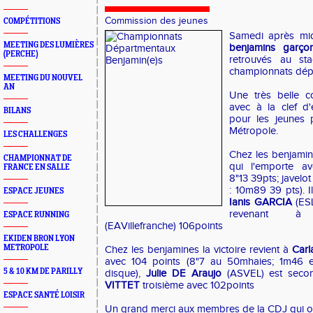
Commission des jeunes
COMPÉTITIONS
Samedi après mid
MEETING DES LUMIÈRES
benjamins garçon
(PERCHE)
retrouvés au st
championnats dépa
MEETING DU NOUVEL
AN
Une très belle co
avec à la clef d'
BILANS
pour les jeunes
Métropole.
LES CHALLENGES
Chez les benjamin
CHAMPIONNAT DE
qui l'emporte av
FRANCE EN SALLE
8"13 39pts; javelot
: 10m89 39 pts). I
ESPACE JEUNES
Ianis GARCIA
(ESL
revenant
ESPACE RUNNING
(EAVillefranche) 106points
EKIDEN BRON LYON
METROPOLE
Chez les benjamines la victoire revient à
Carl
avec 104 points (8"7 au 50mhaies; 1m46 
5 & 10 KM DE PARILLY
disque),
Julie DE Araujo
(ASVEL) est seco
VITTET
troisième avec 102points
ESPACE SANTÉ LOISIR
Un grand merci aux membres de la CDJ qui o