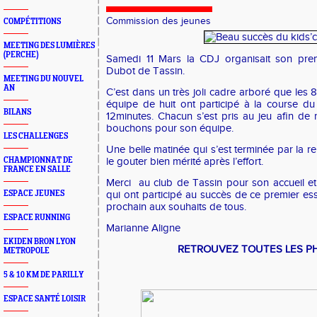
Commission des jeunes
COMPÉTITIONS
MEETING DES LUMIÈRES
(PERCHE)
Samedi 11 Mars la CDJ organisait son prem
Dubot de Tassin.
MEETING DU NOUVEL
AN
C’est dans un très joli cadre arboré que les 8
équipe de huit ont participé à la course 
BILANS
12minutes. Chacun s’est pris au jeu afin d
bouchons pour son équipe.
LES CHALLENGES
Une belle matinée qui s’est terminée par la 
CHAMPIONNAT DE
le gouter bien mérité après l’effort.
FRANCE EN SALLE
Merci
au club de Tassin pour son accueil 
ESPACE JEUNES
qui ont participé au succès de ce premier ess
prochain aux souhaits de tous.
ESPACE RUNNING
Marianne Aligne
EKIDEN BRON LYON
RETROUVEZ TOUTES LES PH
METROPOLE
5 & 10 KM DE PARILLY
ESPACE SANTÉ LOISIR