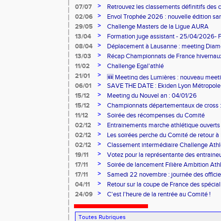
>
07/07
Retrouvez les classements définitifs des c
>
02/06
Envol Trophée 2026 : nouvelle édition sam
>
29/05
Challenge Masters de la Ligue AURA
>
13/04
Formation juge assistant - 25/04/2026- 
>
08/04
Déplacement à Lausanne : meeting Dia
Olympique
>
13/03
Récap Championnats de France hivernau
>
11/02
Challenge Egal'athlé
>
21/01
🆕 Meeting des Lumières : nouveau meetin
>
06/01
SAVE THE DATE : Ekiden Lyon Métropole 
28/03/26
>
15/12
Meeting du Nouvel an : 04/01/26
>
15/12
Championnats départementaux de cross : 
>
11/12
Soirée des récompenses du Comité
>
02/12
Entrainements marche athlétique ouverts 
>
02/12
Les soirées perche du Comité de retour à l
>
02/12
Classement intermédiaire Challenge Ath
>
19/11
Votez pour la représentante des entrain
>
17/11
Soirée de lancement Filière Ambition At
>
17/11
Samedi 22 novembre : journée des offici
>
04/11
Retour sur la coupe de France des spécial
>
24/09
C'est l'heure de la rentrée au Comité !