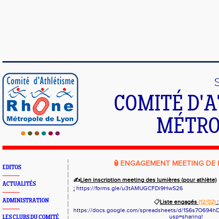
COMITÉ D'
MÉTRO
🏮
ENGAGEMENT MEETING DE 
EDITOS
✍️
Lien inscription meeting des lumières (pour athlète)
ACTUALITÉS
:
https://forms.gle/u3tAMUGCFDi9HwS26
ADMINISTRATION
📋
Liste engagés
(12/02)
:
https://docs.google.com/spreadsheets/d/1S6s7O694h
usp=sharing!
LES CLUBS DU COMITÉ