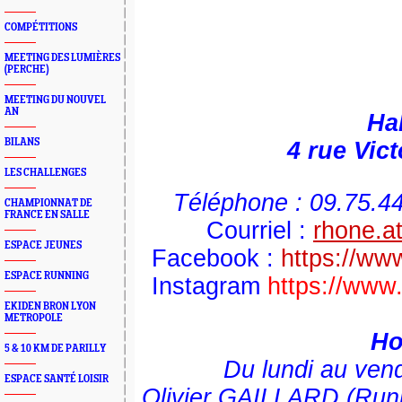
COMPÉTITIONS
MEETING DES LUMIÈRES
(PERCHE)
MEETING DU NOUVEL
AN
Ha
BILANS
4 rue Vic
LES CHALLENGES
Téléphone : 09.75.44
CHAMPIONNAT DE
FRANCE EN SALLE
Courriel :
rhone.a
ESPACE JEUNES
Facebook :
https://ww
ESPACE RUNNING
Instagram
https://www
EKIDEN BRON LYON
METROPOLE
Ho
5 & 10 KM DE PARILLY
Du lundi au ven
ESPACE SANTÉ LOISIR
Olivier GAILLARD (Run